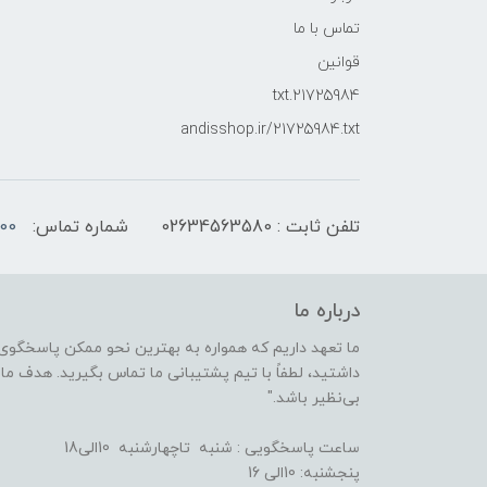
تماس با ما
قوانین
21725984.txt
andisshop.ir/21725984.txt
تلفن ثابت : 02634563580
شماره تماس:
00
درباره ما
ما تعهد داریم که همواره به بهترین نحو ممکن پاسخگوی 
داشتید، لطفاً با تیم پشتیبانی ما تماس بگیرید. هدف ما ا
بی‌نظیر باشد."
ساعت پاسخگویی : شنبه تاچهارشنبه 10الی18
پنجشنبه: 10الی 16