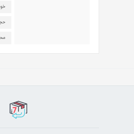
خوش
حجم 
محص