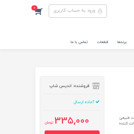
0
ورود به حساب کاربری
برندها
قطعات
تماس با ما
فروشنده: اندیس شاپ
آماده ارسال
335,000
بت طبیعی
تومان
لت کننده