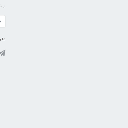
از 
ما ر