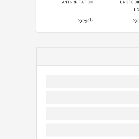
ANTI-IRRIT
نارنجی 50میل
مشکی 50میل
ود
ناموجود
ناموجود