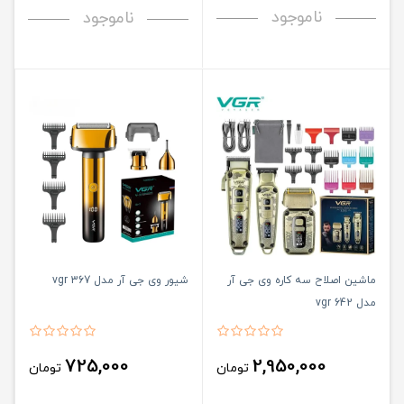
ناموجود
ناموجود
ماشین اصلاح سه کاره وی جی آر
شیور وی جی آر مدل vgr 367
مدل vgr 642
725,000
2,950,000
تومان
تومان