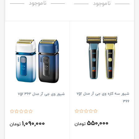
ناموجود
ناموجود
شیور سه کاره وی جی آر مدل vgr
شیور وی جی آر مدل vgr 362
366
550,000
1,090,000
تومان
تومان