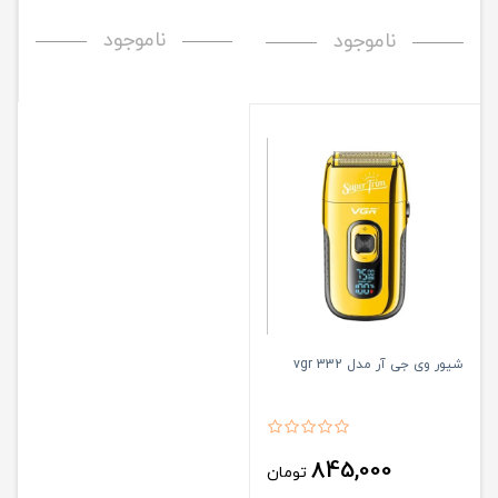
ناموجود
ناموجود
شیور وی جی آر مدل vgr 332
845,000
تومان