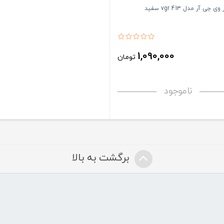
جی آر مدل vgr 413 سفید
1,090,000
تومان
ناموجود
برگشت به بالا