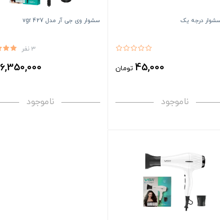
سشوار درجه یک
سشوار وی جی آر مدل vgr 427
3 نفر
6,350,000
45,000
تومان
ت
ناموجود
ناموجود