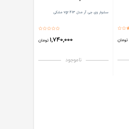
سشوار وی جی آر مدل vgr 413 مشکی
1,740,000
ومان
تومان
ناموجود