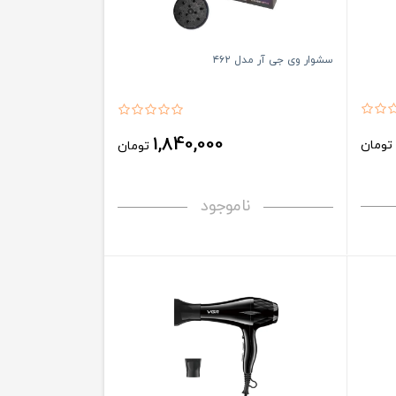
سشوار وی جی آر مدل ۴۶۲
1,840,000
ومان
تومان
ناموجود