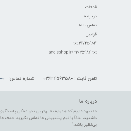
قطعات
درباره ما
تماس با ما
قوانین
21725984.txt
andisshop.ir/21725984.txt
تلفن ثابت : 02634563580
شماره تماس:
00
درباره ما
ما تعهد داریم که همواره به بهترین نحو ممکن پاسخگوی 
داشتید، لطفاً با تیم پشتیبانی ما تماس بگیرید. هدف ما ا
بی‌نظیر باشد."