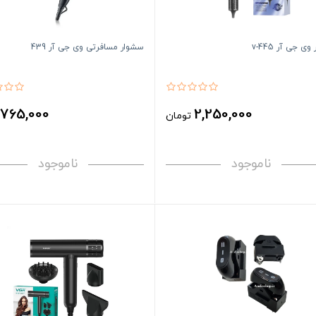
ی جی آر v-445
سشوار مسافرتی وی جی آر 439
765,000
2,250,000
تومان
ت
ناموجود
ناموجود