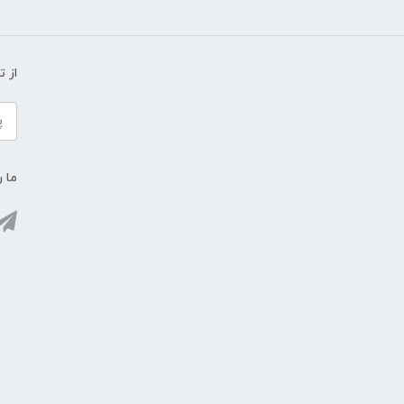
از 
ما ر