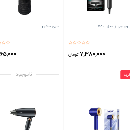
ی جی ار مدل v-401
سری سشوار
65,000
7,380,000
تومان
ت
ناموجود