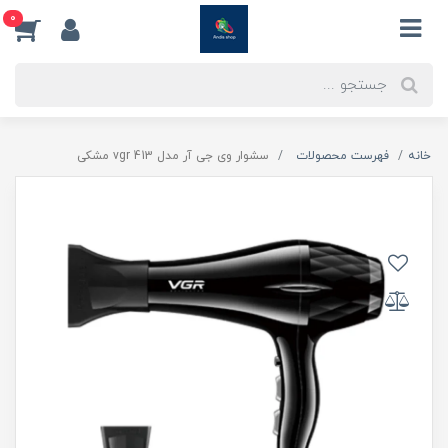
0
خانه
فهرست محصولات
سشوار وی جی آر مدل vgr 413 مشکی