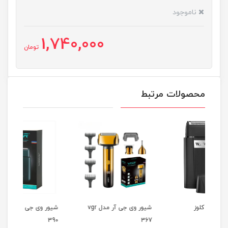
ناموجود
1,740,000
تومان
محصولات مرتبط
شیور وی جی آر مدل vgr
شیور وی جی آر مدل vgr
57
390
367