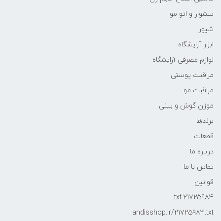
سشوار و اتو مو
شیور
ابزار آرایشگاه
لوازم مصرفی آرایشگاه
مراقبت پوستی
مراقبت مو
موزن گوش و بینی
برندها
قطعات
درباره ما
تماس با ما
قوانین
21725984.txt
andisshop.ir/21725984.txt