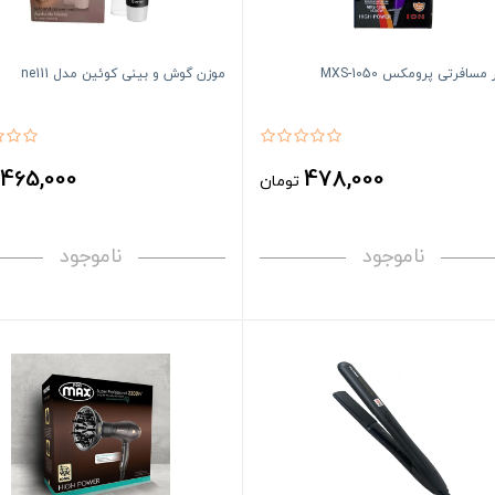
سافرتی پرومکس MXS-1050
موزن گوش و بینی کوئین مدل ne111
465,000
478,000
تومان
ت
ناموجود
ناموجود