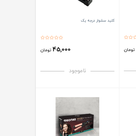
کلید سشوار درجه یک
45,000
ومان
تومان
ناموجود