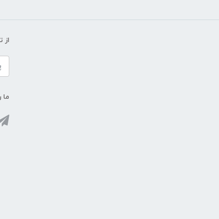
از 
ما ر