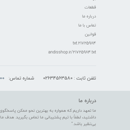
قطعات
درباره ما
تماس با ما
قوانین
21725984.txt
andisshop.ir/21725984.txt
تلفن ثابت : 02634563580
شماره تماس:
00
درباره ما
ما تعهد داریم که همواره به بهترین نحو ممکن پاسخگوی 
داشتید، لطفاً با تیم پشتیبانی ما تماس بگیرید. هدف ما ا
بی‌نظیر باشد."