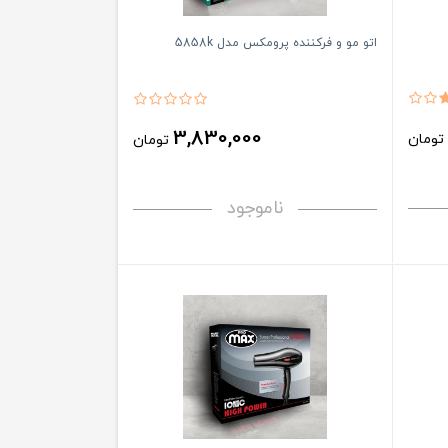
اتو مو و فرکننده پرومکس مدل 5858k
3,830,000
ومان
تومان
ناموجود