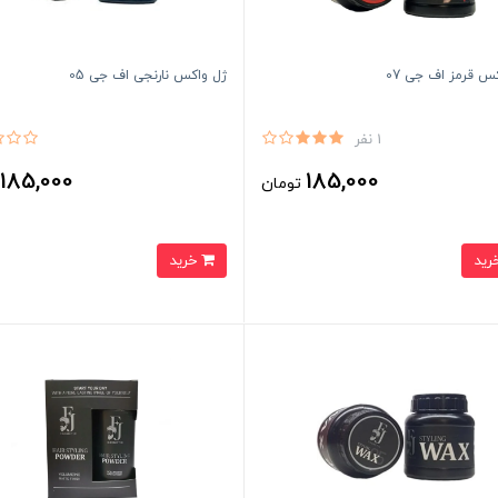
س قرمز اف جی 07
ژل واکس نارنجی اف جی 05
1 نفر
185,000
185,000
تومان
ت
خرید