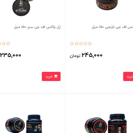
 اف جی نارنجی ۱۵۰ میل
ژل واکس اف جی سبز ۱۵۰ میل
235,000
245,000
تومان
ت
خرید