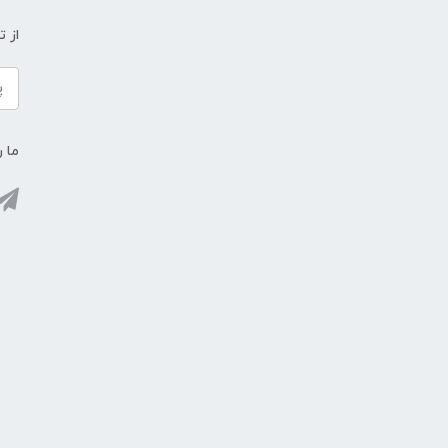
از 
ما ر