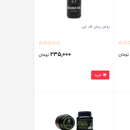
روغن ریش اف جی
235,000
ومان
تومان
خرید