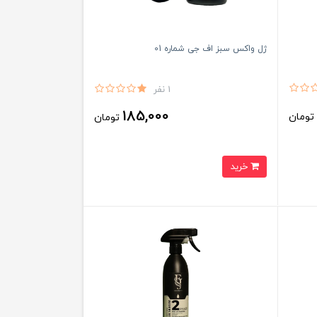
ژل واکس سبز اف جی شماره 01
1 نفر
185,000
ومان
تومان
خرید