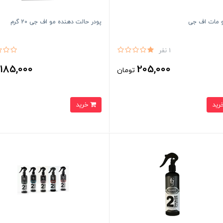
و مات اف جی
پودر حالت دهنده مو اف جی 20 گرم
1 نفر
185,000
205,000
تومان
ت
خرید