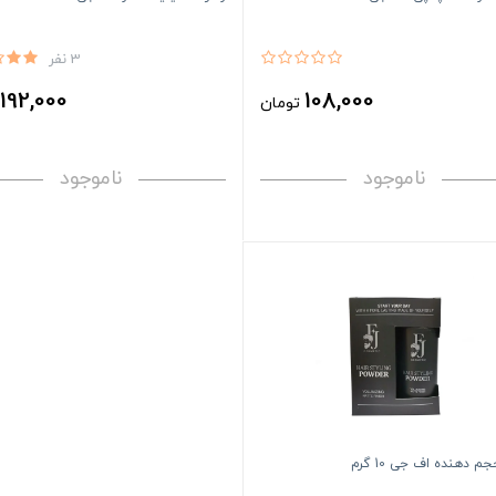
3 نفر
192,000
108,000
تومان
ت
ناموجود
ناموجود
م دهنده اف جی 10 گرم