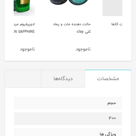
حالت دهنده مات و پماد
ادوپرفیوم مردانه 100میل
کلی clay
GREEN SAPPHIRE
میل MME
ناموجود
ناموجود
نا
مشخصات
دیدگاه‌ها
حجم
400
ویژگی ها