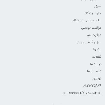
شیور
ابزار آرایشگاه
لوازم مصرفی آرایشگاه
مراقبت پوستی
مراقبت مو
موزن گوش و بینی
برندها
قطعات
درباره ما
تماس با ما
قوانین
21725984.txt
andisshop.ir/21725984.txt