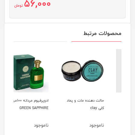
56,000
تومان
محصولات مرتبط
حالت دهنده مات و پماد
ادوپرفیوم مردانه 100میل
کلی clay
GREEN SAPPHIRE
میل HOMME
ناموجود
ناموجود
نام