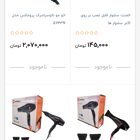
المنت سشوار قابل نصب بر روی
اتو مو نانوسرامیک پرومکس مدل
اکثر سشوار ها
5733N
2,070,000
145,000
تومان
تومان
ناموجود
ناموجود