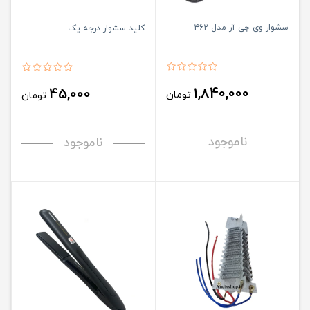
سشوار وی جی آر مدل ۴۶۲
کلید سشوار درجه یک
1,840,000
45,000
تومان
تومان
ناموجود
ناموجود