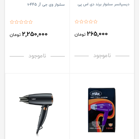
دیسپانسر سشوار برند دی اس پی
سشوار وی جی آر v-445
265,000
2,250,000
تومان
تومان
ناموجود
ناموجود