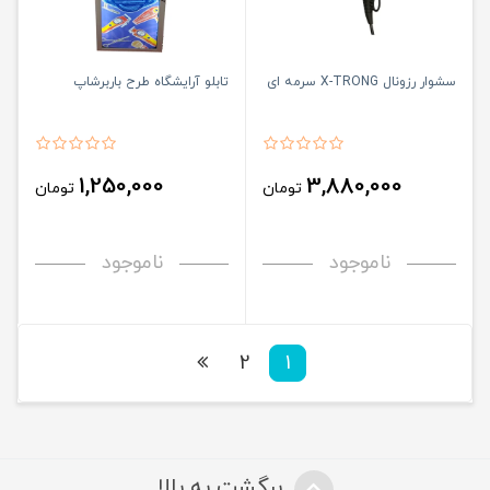
سشوار رزونال X-TRONG سرمه ای
تابلو آرایشگاه طرح باربرشاپ
1,250,000
3,880,000
تومان
تومان
ناموجود
ناموجود
2
1
برگشت به بالا