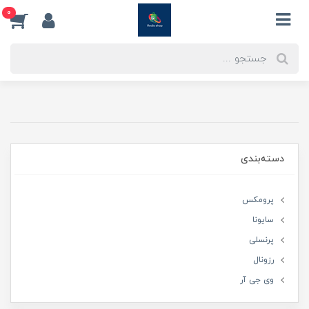
0
دسته‌بندی
پرومکس
سایونا
پرنسلی
رزونال
وی جی آر