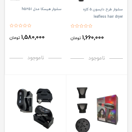
سشوار هیسکا مدل h5251
سشوار طرح دایسون ۵ کاره
leafless hair dryer
1,580,000
1,660,000
تومان
تومان
ناموجود
ناموجود