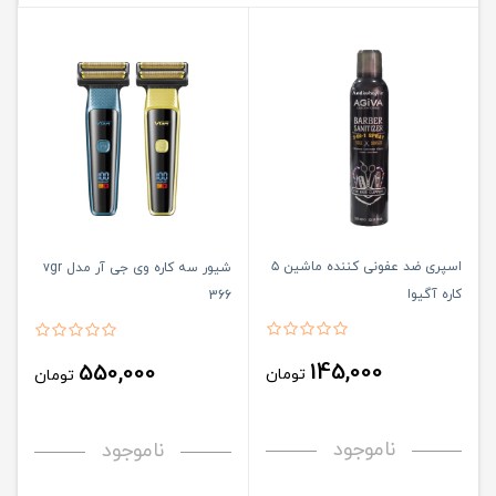
اسپری ضد عفونی کننده ماشین ۵
شیور سه کاره وی جی آر مدل vgr
کاره آگیوا
366
145,000
550,000
تومان
تومان
ناموجود
ناموجود