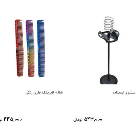
لایرینگ فلزی رنگی
موپران پایه دار نرم باربرشاپ
ناموجود
445,000
تومان