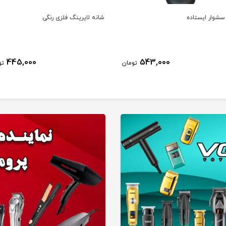
لایرینگ فلزی رنگی
موپران پایه دار نرم باربرشاپ
ناموجود
445,000
تومان