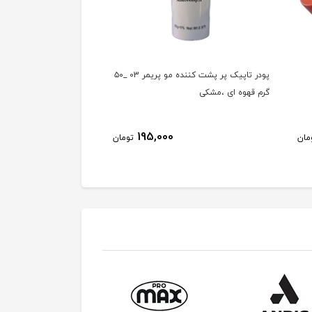
پودر تاپیک پر پشت کننده مو پریمر 03 _۵۰
واکس مو آگیوا کد ۰۵ AGIVA
پودر پاش تاپیک فیبی
325,000
مان
تومان