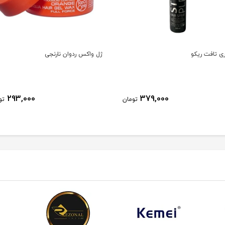
اکس ردوان نارنجی
گرم قهوه ای ،مشکی
195,000
293,000
تومان
تو