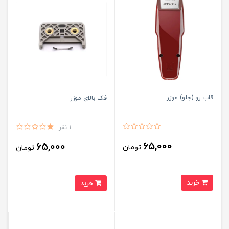
قاب رو (جلو) موزر
فک بالای موزر
1 نفر
65,000
65,000
تومان
تومان
خرید
خرید