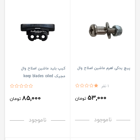
پیچ یدکی اهرم ماشین اصلاح وال
کیپ بلید ماشین اصلاح وال
مجیک keep blades oiled
1 نفر
53,000
85,000
تومان
تومان
ناموجود
ناموجود