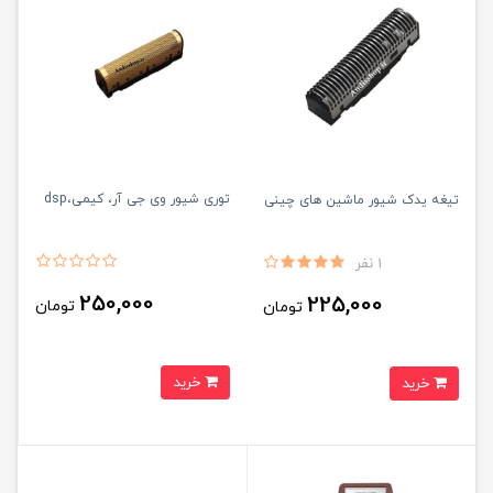
توری شیور وی جی آر، کیمی،dsp
تیغه یدک شیور ماشین های چینی
1 نفر
250,000
225,000
تومان
تومان
خرید
خرید