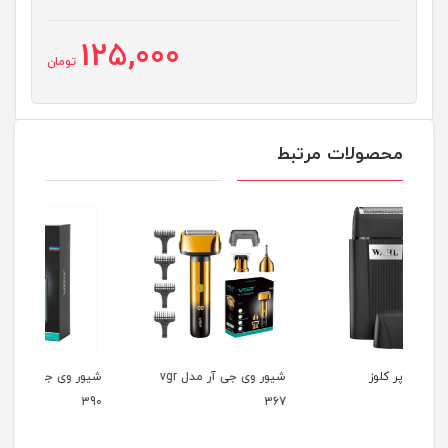
125,000
تومان
محصولات مرتبط
شیور وی جی آر مدل vgr
شیور وی جی آر مدل vgr
357
390
367