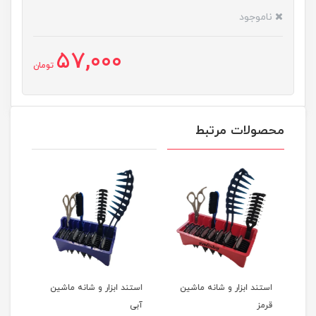
ناموجود
57,000
تومان
محصولات مرتبط
پد آرایش پاک کن ایپک ۷۰
استند ابزار و شانه ماشین
استند ابزار و شانه ماشین
روغن
قرمز
آبی