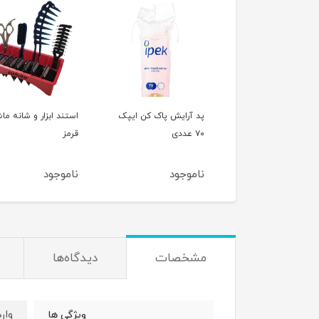
 آرایش پاک کن ایپک
استند ابزار و شانه ماشین
استند ابزار و شانه م
ی
قرمز
آبی
موجود
ناموجود
ناموجود
مشخصات
دیدگاه‌ها
وار
ویژگی ها