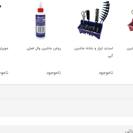
اشین
روغن ماشین وال اصلی
موپران کریستالی رزونال
استن
طلای
ناموجود
ناموجود
نامو
داتی