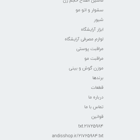
ماشین اصلاح حجم زن
سشوار و اتو مو
شیور
ابزار آرایشگاه
لوازم مصرفی آرایشگاه
مراقبت پوستی
مراقبت مو
موزن گوش و بینی
برندها
قطعات
درباره ما
تماس با ما
قوانین
21725984.txt
andisshop.ir/21725984.txt