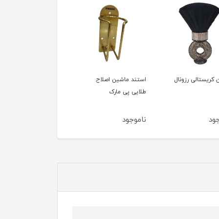
د ماشین اصلاح
صندلی سلطنتی رزونال کد
صندلی VIP رزونال
ی پی مارک
BX-2933-1
جود
ناموجود
ناموجود