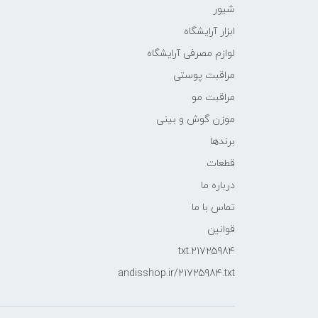
شیور
ابزار آرایشگاه
لوازم مصرفی آرایشگاه
مراقبت پوستی
مراقبت مو
موزن گوش و بینی
برندها
قطعات
درباره ما
تماس با ما
قوانین
21725984.txt
andisshop.ir/21725984.txt