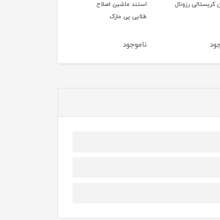
د ماشین اصلاح
صندلی سلطنتی رزونال کد
صندلی VIP رزونال
 پی مارک
BX-2933-1
جود
ناموجود
ناموجود