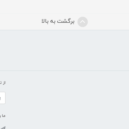
برگشت به بالا
از 
ما ر