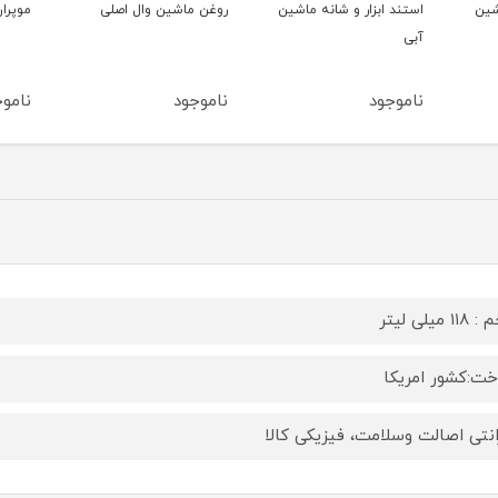
اشین
روغن ماشین وال اصلی
موپران کریستالی رزونال
استن
طلایی
ناموجود
ناموجود
نامو
۱ میلی لیتر
ت:کشور امریکا
انتی اصالت وسلامت، فیزیکی کالا