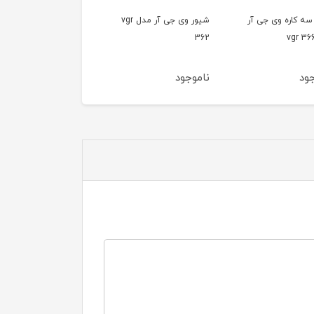
شیور وی جی آر مدل vgr
ماشین اصلاح دبلیومارک
ماشین اصلاح سه کاره و
مدل wmark 9003
جی آر مدل vgr 642
جود
ناموجود
ناموجود