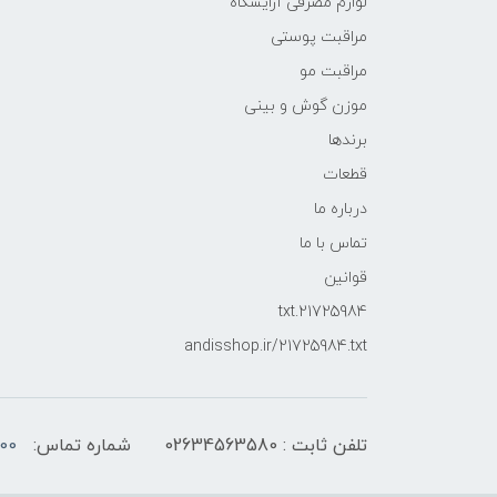
لوازم مصرفی آرایشگاه
مراقبت پوستی
مراقبت مو
موزن گوش و بینی
برندها
قطعات
درباره ما
تماس با ما
قوانین
21725984.txt
andisshop.ir/21725984.txt
تلفن ثابت : 02634563580
شماره تماس:
00