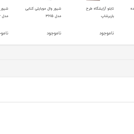
شیور وال موبایلی کتابی
شیور سه کاره وی جی آر
مدل 3615
مدل vgr 366
362
ناموجود
ناموجود
نامو