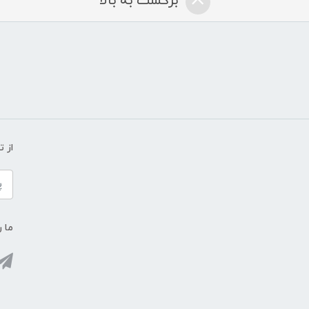
برگشت به بالا
از 
ما ر