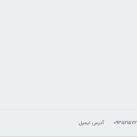
093521572
آدرس ایمیل: