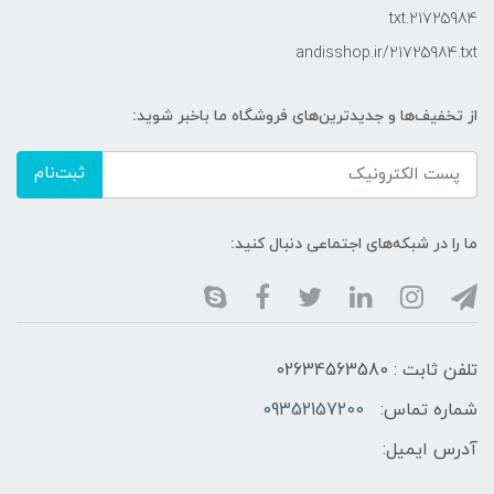
21725984.txt
andisshop.ir/21725984.txt
از تخفیف‌ها و جدیدترین‌های فروشگاه ما باخبر شوید:
ثبت‌نام
ما را در شبکه‌های اجتماعی دنبال کنید:
تلفن ثابت : 02634563580
شماره تماس:
09352157200
آدرس ایمیل: