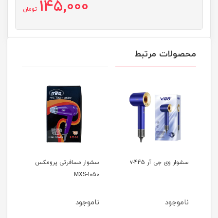
145,000
تومان
محصولات مرتبط
v-445
سشوار مسافرتی پرومکس
سشوار مسافرتی وی جی آر
439
MXS-1050
ناموجود
ناموجود