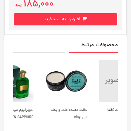
185,000
تومان
افزودن به سبدخرید
محصولات مرتبط
حالت دهنده مات و پماد
ادوپرفیوم مردانه 100میل
کلی clay
GREEN SAPPHIRE
میل MME