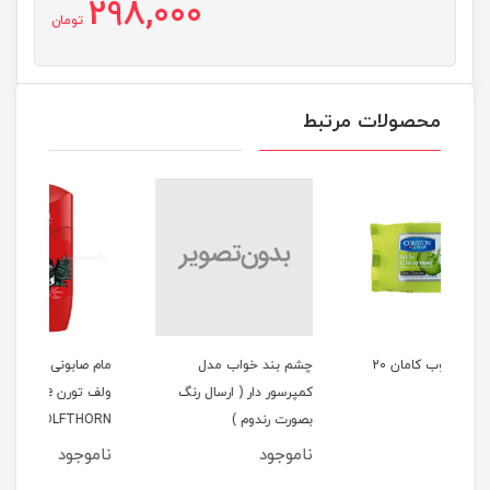
298,000
تومان
محصولات مرتبط
ل مرطوب کامان 20
چشم بند خواب مدل
مام صابونی اولد اسپایس
مام 
کمپرسور دار ( ارسال رنگ
ولف تورن Old Spice
ORT
بصورت رندوم )
WOLFTHORN
ناموجود
ناموجود
نام