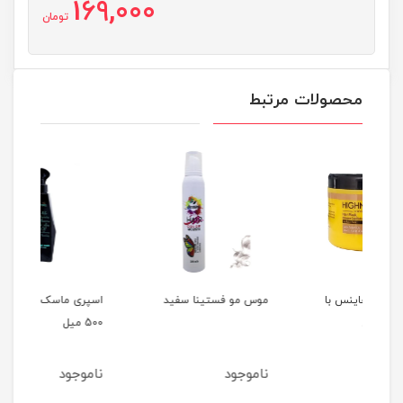
169,000
تومان
محصولات مرتبط
موس مو فستینا سفید
اسپری ماسک مو سوپکس
500 میل
می
ناموجود
ناموجود
نا