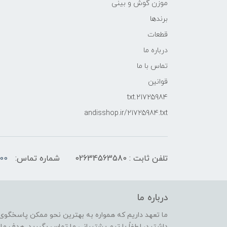
موزن گوش و بینی
برندها
قطعات
درباره ما
تماس با ما
قوانین
21725984.txt
andisshop.ir/21725984.txt
تلفن ثابت : 02634563580
شماره تماس:
00
درباره ما
ما تعهد داریم که همواره به بهترین نحو ممکن پاسخگوی 
داشتید، لطفاً با تیم پشتیبانی ما تماس بگیرید. هدف ما ا