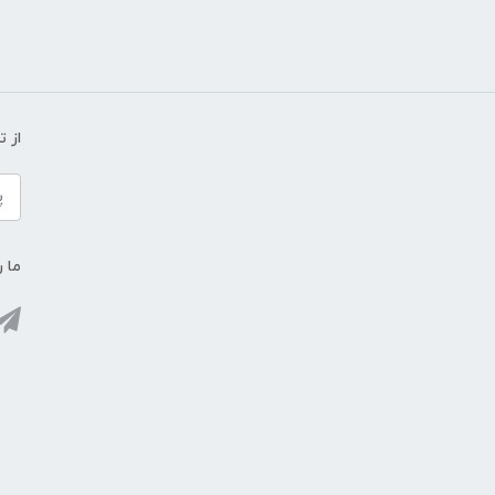
از 
ما ر