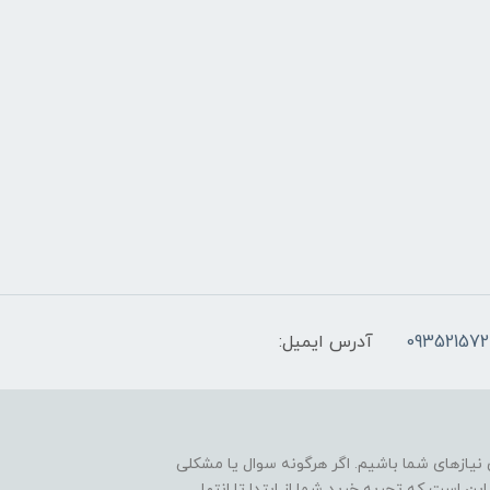
093521572
آدرس ایمیل:
نیازهای شما باشیم. اگر هرگونه سوال یا مشکلی
ین است که تجربه خرید شما از ابتدا تا انتها