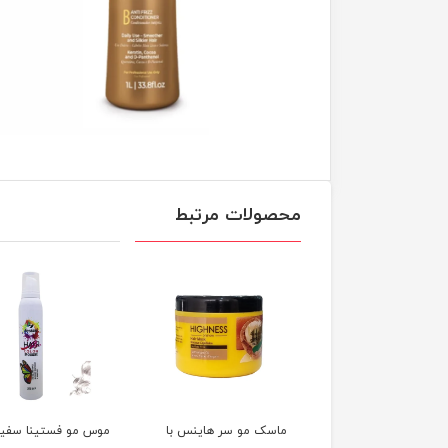
محصولات مرتبط
ک مو سر هاینس با
موس مو فستینا سفید
اسپری ماسک مو سو