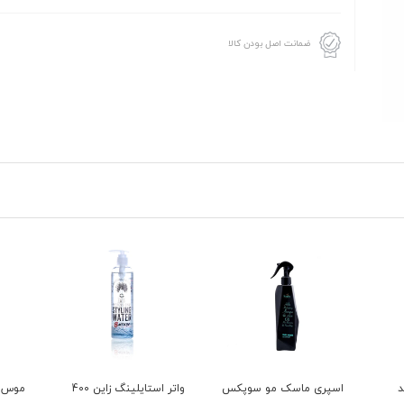
ضمانت اصل بودن کالا
پکس
واتر استایلینگ زاین 400
موس مو تاپیک
شامپو