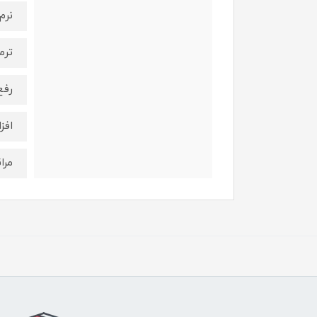
نرم
ترم
رفع
افز
مرا