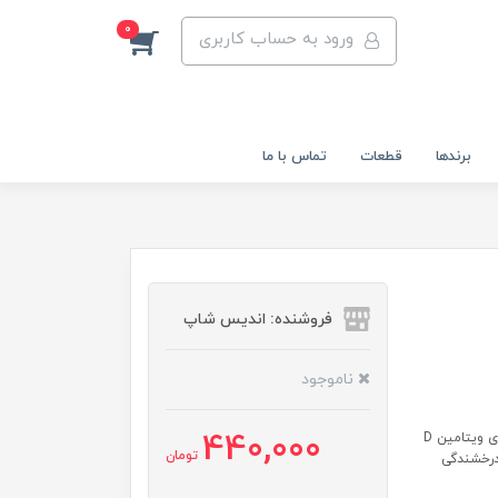
0
ورود به حساب کاربری
برندها
قطعات
تماس با ما
فروشنده: اندیس شاپ
ناموجود
440,000
ویژگی‌ها: حجم ۱۰۰۰ میل حاوی عصاره تکه‌های کاکائو فاقد فرمالدهید حاوی ویتامین D
تومان
 درخشندگی