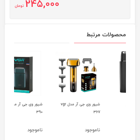
245,000
تومان
محصولات مرتبط
شیور وی جی آر مدل vgr
شیور وی جی آر مدل vgr
357
390
367
ناموجود
ناموجود
نام