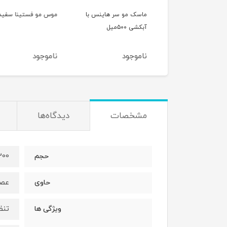
ک مو سر هاینس با
موس مو فستینا سفید
اسپری ماسک مو سو
 ۵۰۰میل
500 میل
وجود
ناموجود
ناموجود
مشخصات
دیدگاه‌ها
1300 م
حجم
عصا
حاوی
تنظ
ویژگی ها