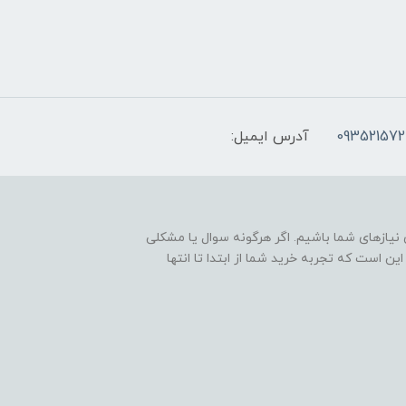
093521572
آدرس ایمیل:
نیازهای شما باشیم. اگر هرگونه سوال یا مشکلی
ین است که تجربه خرید شما از ابتدا تا انتها