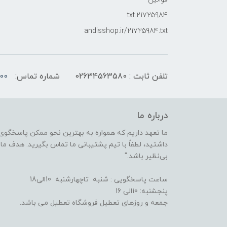
21725984.txt
andisshop.ir/21725984.txt
تلفن ثابت : 02634563580
شماره تماس:
00
درباره ما
ما تعهد داریم که همواره به بهترین نحو ممکن پاسخگوی 
داشتید، لطفاً با تیم پشتیبانی ما تماس بگیرید. هدف ما ا
بی‌نظیر باشد."
ساعت پاسخگویی : شنبه تاچهارشنبه 10الی18
پنجشنبه: 10الی 16
جمعه و روزهای تعطیل فروشگاه تعطیل می باشد.