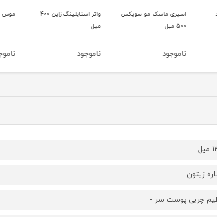
پکس
واتر استایلینگ زاین 400
موس مو تاپیک
شامپو 
میل
ناموجود
ناموجود
ناموج
یل
ره زیتون
یم چربی پوست سر -