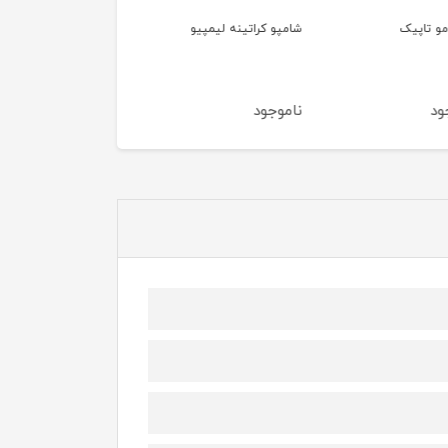
کراتینه لیمپیو
کراتین دبل چاکلت کاکائو
کراتین کادیو
برزیل
ود
ناموجود
ناموجود