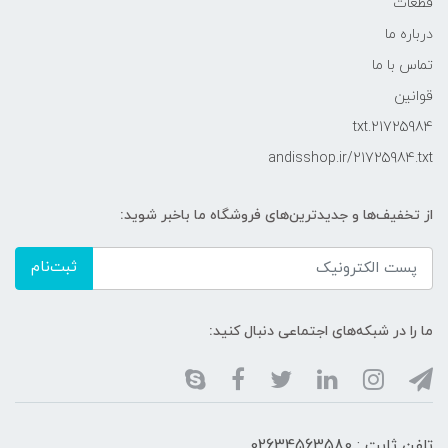
قطعات
درباره ما
تماس با ما
قوانین
21725984.txt
andisshop.ir/21725984.txt
از تخفیف‌ها و جدیدترین‌های فروشگاه ما باخبر شوید:
ثبت‌نام
ما را در شبکه‌های اجتماعی دنبال کنید:
تلفن ثابت : 02634563580