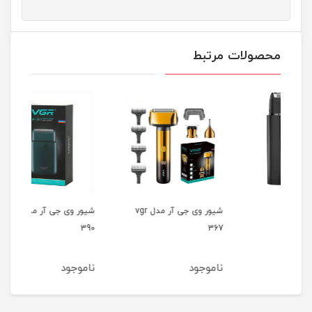
محصولات مرتبط
شیور وی جی آر مدل vgr
شیور وی جی آر مدل vgr
357
390
367
ناموجود
ناموجود
نام