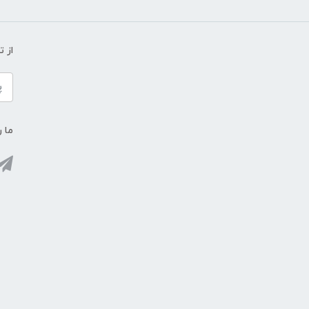
از 
ما ر