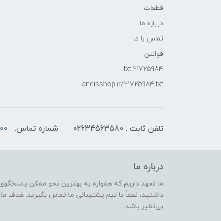
قطعات
درباره ما
تماس با ما
قوانین
21725984.txt
andisshop.ir/21725984.txt
تلفن ثابت : 02634563580
شماره تماس:
00
درباره ما
ما تعهد داریم که همواره به بهترین نحو ممکن پاسخگوی 
داشتید، لطفاً با تیم پشتیبانی ما تماس بگیرید. هدف ما ا
بی‌نظیر باشد."