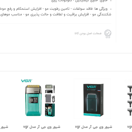
حاوی: حاوی لیسیتین - گلوکونات روی
ویژگی ها: فاقد سولفات - تامین رطوبت مو - افزایش استحکام و رفع موخو
شکنندگی مو - افزایش براقیت و لطافت و حالت پذیری مو - مناسب موهای
ضمانت اصل بودن کالا
شیور وی جی آر مدل vgr
شیور وی جی آر مدل vgr
شیور دی اس پی مدل
ماشی