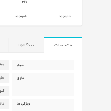
390
367
موجود
ناموجود
ناموجود
مشخصات
دیدگاه‌ها
400 می
حجم
حاو
حاوی
گلو
فاق
ویژگی ها