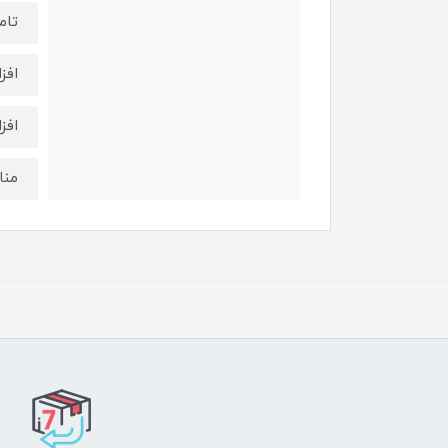
تام
افز
افز
منا