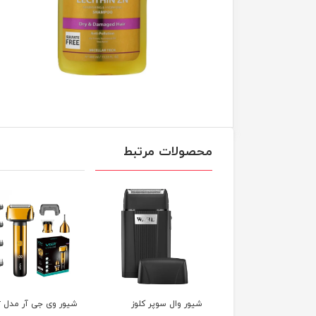
محصولات مرتبط
ور وال سوپر کلوز
شیور وی جی آر مدل vgr