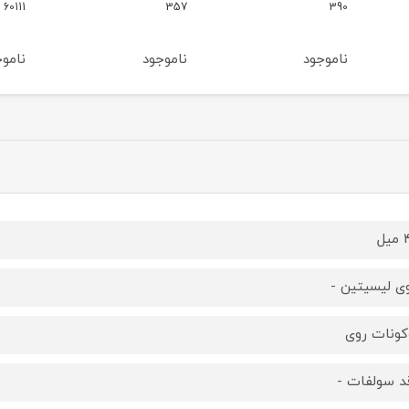
g66
60111
357
ناموجود
ناموجود
نام
ل
ی لیسیتین -
کونات روی
د سولفات -