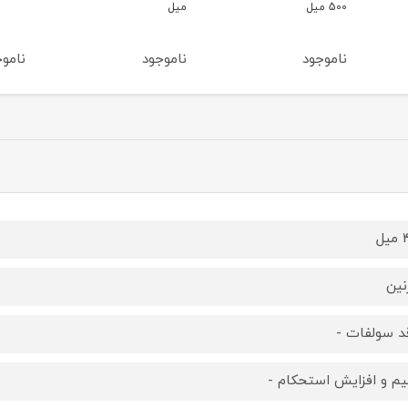
میل
ناموجود
ناموجود
نامو
ل
نین
د سولفات -
یم و افزایش استحکام -