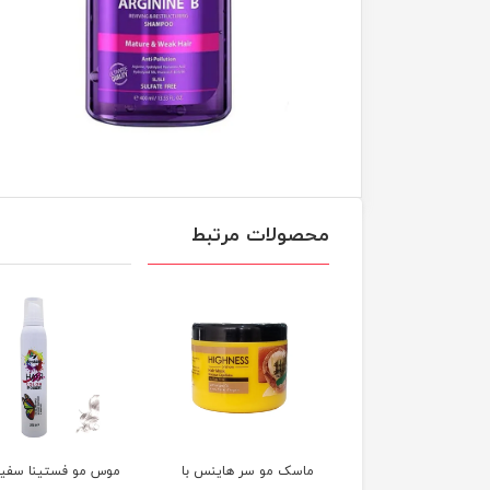
محصولات مرتبط
ک مو سر هاینس با
موس مو فستینا سفید
اسپری ماسک مو سو