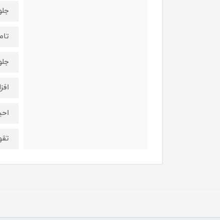
جلو
تام
جلو
افز
احی
تقو