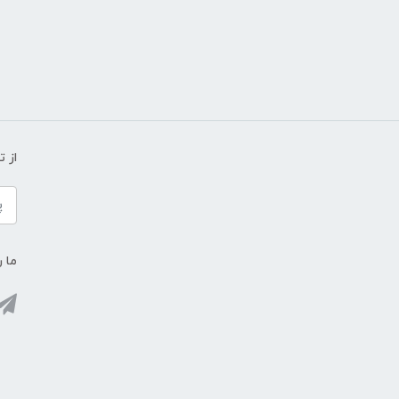
از 
ما ر