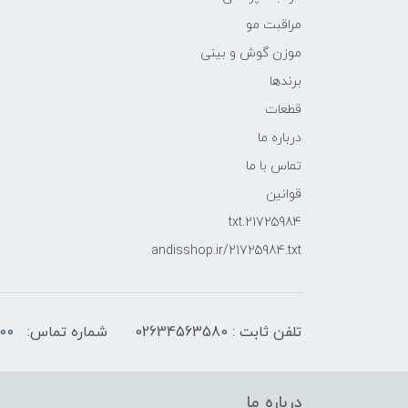
مراقبت مو
موزن گوش و بینی
برندها
قطعات
درباره ما
تماس با ما
قوانین
21725984.txt
andisshop.ir/21725984.txt
تلفن ثابت : 02634563580
شماره تماس:
00
درباره ما