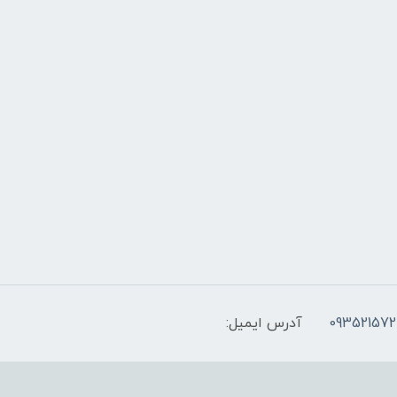
093521572
آدرس ایمیل: