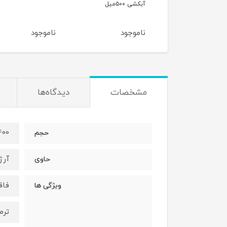
 ۵۰۰میل
500 میل
وجود
ناموجود
ناموجود
مشخصات
دیدگاه‌ها
400 می
حجم
آرژ
حاوی
فاق
ویژگی ها
ترم