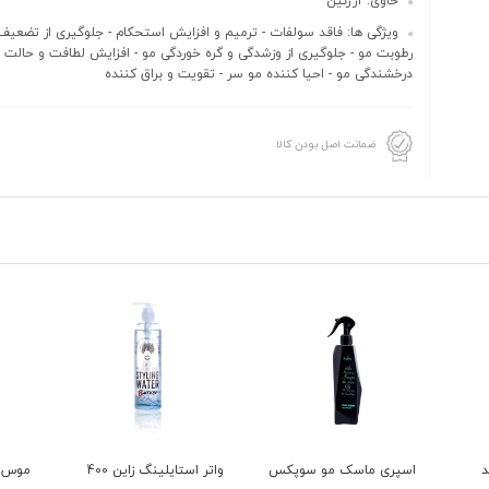
حاوی: آرژنین
ویژگی ها: فاقد سولفات - ترمیم و افزایش استحکام - جلوگیری از تضعیف 
رطوبت مو - جلوگیری از وزشدگی و گره خوردگی مو - افزایش لطافت و حالت 
درخشندگی مو - احیا کننده مو سر - تقویت و براق کننده
ضمانت اصل بودن کالا
پکس
واتر استایلینگ زاین 400
موس مو تاپیک
شامپو