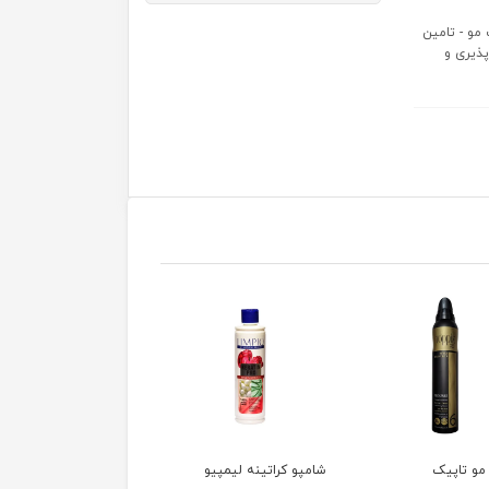
مو - تامین
پذیری و
 کراتینه لیمپیو
کراتین دبل چاکلت کاکائو
کراتین کادیو