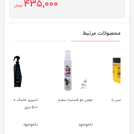
435,000
تومان
محصولات مرتبط
موس مو فستینا سفید
اسپری ماسک مو سوپکس
500 میل
میل
ناموجود
ناموجود
نام