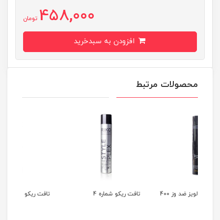
458,000
تومان
افزودن به سبدخرید
محصولات مرتبط
اسپری تافت لویز ضد وز 400
تافت ریکو شماره 4
تافت ریکو شماره 6 650 میل
میل izz