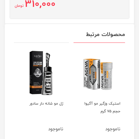
310,000
تومان
محصولات مرتبط
و آگیوا
ژل مو شانه دار سادور
ژل چسب سیلور دی ۳۵۰
میل
ناموجود
ناموجود