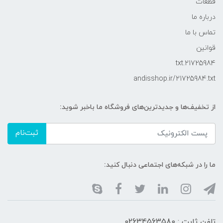
قطعات
درباره ما
تماس با ما
قوانین
21725984.txt
andisshop.ir/21725984.txt
از تخفیف‌ها و جدیدترین‌های فروشگاه ما باخبر شوید:
ثبت‌نام
ما را در شبکه‌های اجتماعی دنبال کنید:
تلفن ثابت : 02634563580