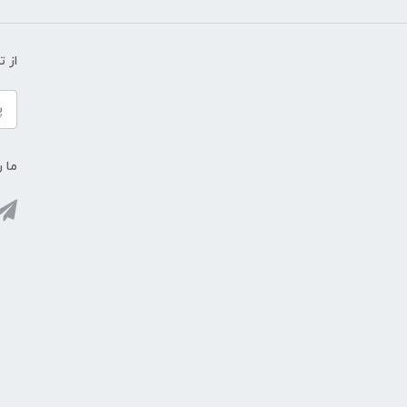
از 
ما ر