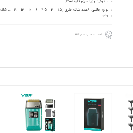
سفارش: اروپا سری فایو استار
لوازم جانبی: ۸عدد شانه فلزی (1.5 –
و روغن
ضمانت اصل بودن کالا