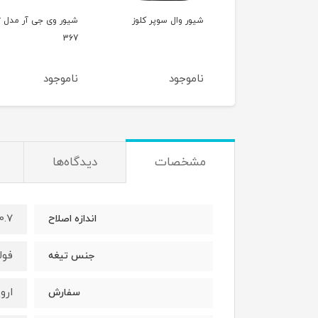
ر وال سوپر کلوز
شیور وی جی آر مدل vgr
390
367
موجود
ناموجود
ناموجود
مشخصات
دیدگاه‌ها
0.7 الی 1.7 میلیمت
اندازه اصلاح
فول
جنس تیغه
ارو
سفارش