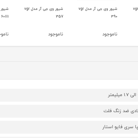
شیور وی جی آر مدل vgr
شیور وی جی آر مدل vgr
شیور دی اس پی مدل
ماشی
g66
60111
357
ناموجود
ناموجود
نامو
ر
ادی ضد زنگ فلت
پا سری فایو استار