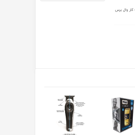
 3 – 4.5 – 6 – 10 – 13 – 19 –... شانه کار وال برس