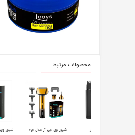
محصولات مرتبط
ر وال سوپر کلوز
شیور وی جی آر مدل vgr
شی