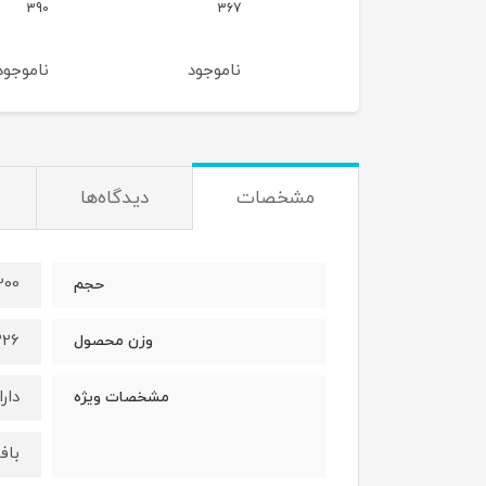
390
367
وجود
ناموجود
ناموجود
مشخصات
دیدگاه‌ها
200 می
حجم
226 گر
وزن محصول
دارا
مشخصات ویژه
باف