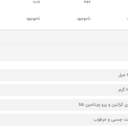
g66
60111
357
ناموجود
ناموجود
ناموج
ل
م
ی کراتین و پرو ویتامین b5
ت چسبی و مرطوب