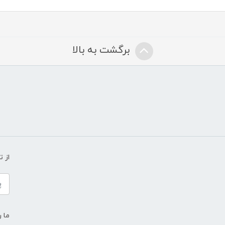
برگشت به بالا
از 
ما ر