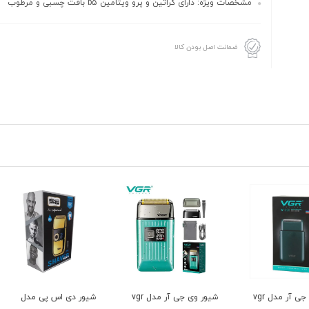
مشخصات ویژه: دارای کراتین و پرو ویتامین b5 بافت چسبی و مرطوب
ضمانت اصل بودن کالا
ور وی جی آر مدل vgr
شیور وی جی آر مدل vgr
شیور دی اس پی مدل
ماشین