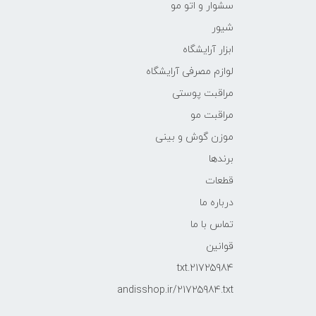
سشوار و اتو مو
شیور
ابزار آرایشگاه
لوازم مصرفی آرایشگاه
مراقبت پوستی
مراقبت مو
موزن گوش و بینی
برندها
قطعات
درباره ما
تماس با ما
قوانین
21725984.txt
andisshop.ir/21725984.txt