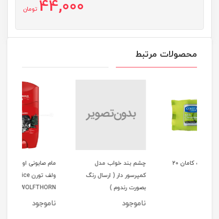
44,000
تومان
محصولات مرتبط
مرطوب کامان 20
چشم بند خواب مدل
مام صابونی اولد اسپایس
مام 
کمپرسور دار ( ارسال رنگ
ولف تورن Old Spice
ORT
بصورت رندوم )
WOLFTHORN
ناموجود
ناموجود
نام