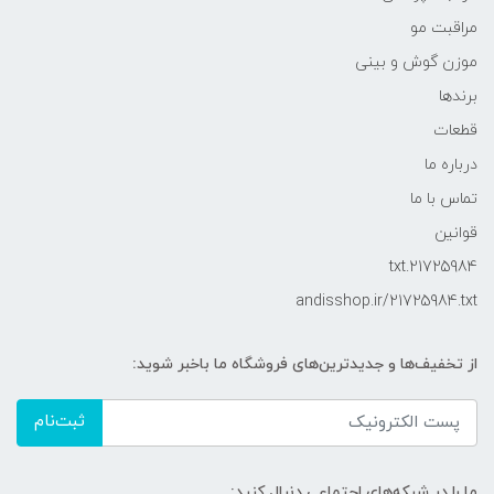
مراقبت مو
موزن گوش و بینی
برندها
قطعات
درباره ما
تماس با ما
قوانین
21725984.txt
andisshop.ir/21725984.txt
از تخفیف‌ها و جدیدترین‌های فروشگاه ما باخبر شوید:
ثبت‌نام
ما را در شبکه‌های اجتماعی دنبال کنید: