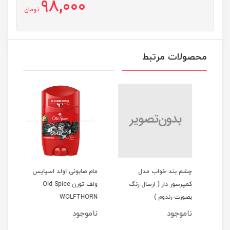
98,000
تومان
محصولات مرتبط
 کامان 20
چشم بند خواب مدل
مام صابونی اولد اسپایس
مام 
کمپرسور دار ( ارسال رنگ
ولف تورن Old Spice
PORT
بصورت رندوم )
WOLFTHORN
ناموجود
ناموجود
نام