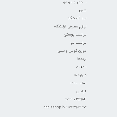
سشوار و اتو مو
شیور
ابزار آرایشگاه
لوازم مصرفی آرایشگاه
مراقبت پوستی
مراقبت مو
موزن گوش و بینی
برندها
قطعات
درباره ما
تماس با ما
قوانین
21725984.txt
andisshop.ir/21725984.txt