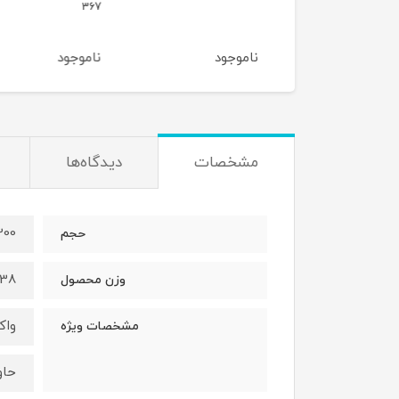
390
367
وجود
ناموجود
ناموجود
مشخصات
دیدگاه‌ها
200 گر
حجم
238 گ
وزن محصول
وا
مشخصات ویژه
حاو