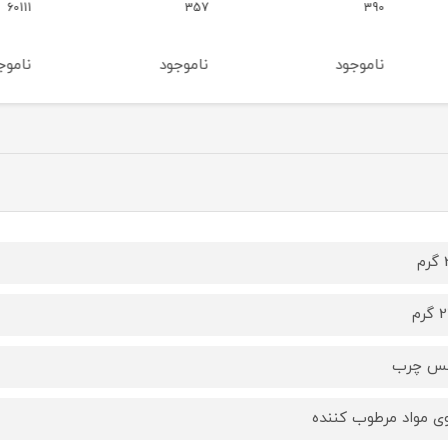
g66
60111
357
ناموجود
ناموجود
ناموج
م
رم
کس چرب
ی مواد مرطوب کننده