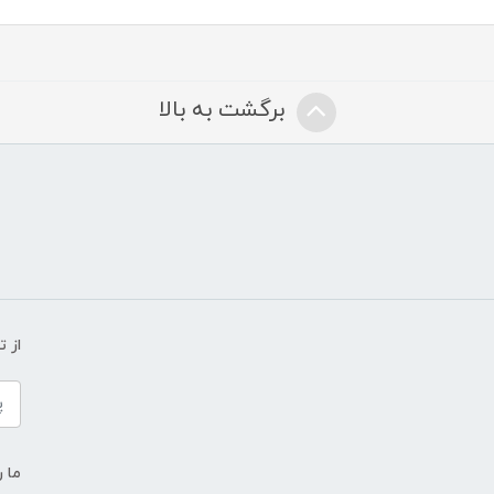
برگشت به بالا
از 
ما ر