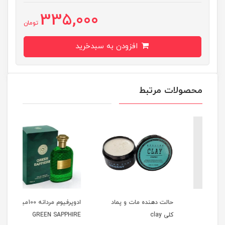
335,000
تومان
افزودن به سبدخرید
محصولات مرتبط
حالت دهنده مات و پماد
ادوپرفیوم مردانه 100میل
کلی clay
GREEN SAPPHIRE
میل HOMME