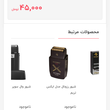
45,000
تومان
محصولات مرتبط
شیور رزونال مدل ایکس
شیور وال سوپر کلوز
تریم
67
ناموجود
ناموجود
نا