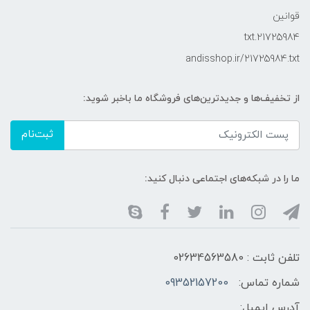
قوانین
21725984.txt
andisshop.ir/21725984.txt
از تخفیف‌ها و جدیدترین‌های فروشگاه ما باخبر شوید:
ثبت‌نام
ما را در شبکه‌های اجتماعی دنبال کنید:
تلفن ثابت : 02634563580
شماره تماس:
09352157200
آدرس ایمیل: