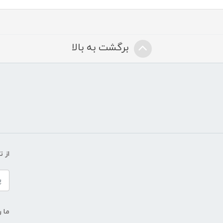
برگشت به بالا
از 
ما ر