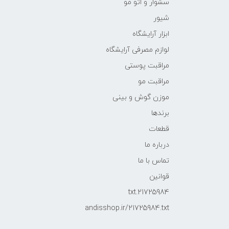
سشوار و اتو مو
شیور
ابزار آرایشگاه
لوازم مصرفی آرایشگاه
مراقبت پوستی
مراقبت مو
موزن گوش و بینی
برندها
قطعات
درباره ما
تماس با ما
قوانین
21725984.txt
andisshop.ir/21725984.txt