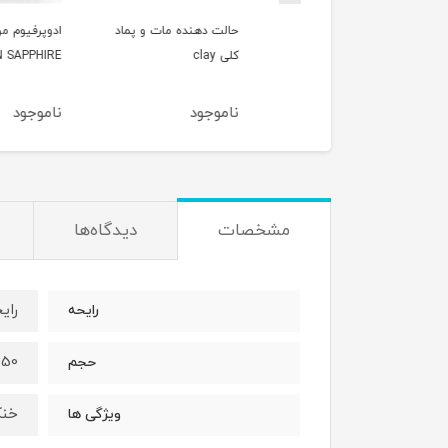
ت دهنده مات کانفا
حالت دهنده مات و پماد
ادوپرف
ka
کلی clay
GREEN SAPPHIRE
وجود
ناموجود
ناموجود
مشخصات
دیدگاه‌ها
رای
رایحه
250
حجم
خنک
ویژگی ها