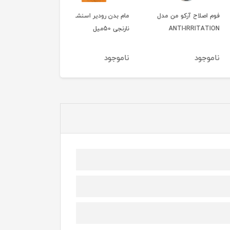
صلاح آرکو من مدل
مام بدن رودیر اسنشیال
مام بدن رودیر تایک لس
ANTI-IRRIT
نارنجی 50میل
مشکی 50میل
ود
ناموجود
ناموجود