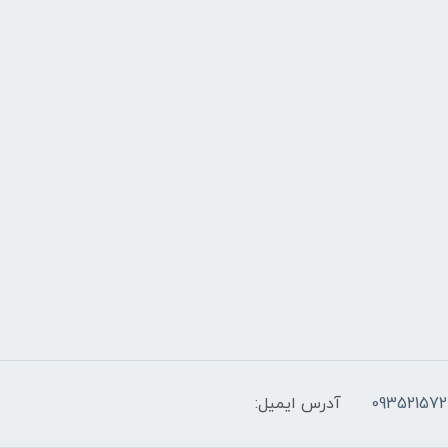
093521572
آدرس ایمیل: