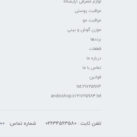
لوازم مصرفی آرایشگاه
مراقبت پوستی
مراقبت مو
موزن گوش و بینی
برندها
قطعات
درباره ما
تماس با ما
قوانین
21725984.txt
andisshop.ir/21725984.txt
تلفن ثابت : 02634563580
شماره تماس:
00