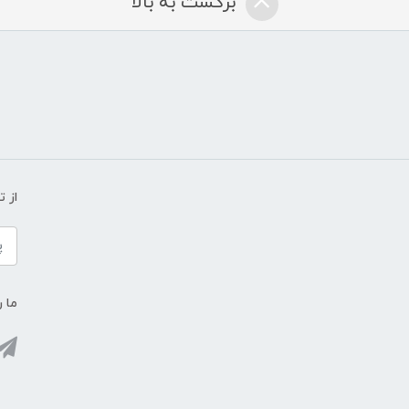
برگشت به بالا
از 
ما ر