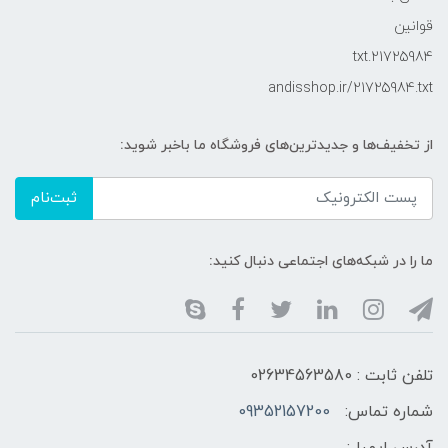
قوانین
21725984.txt
andisshop.ir/21725984.txt
از تخفیف‌ها و جدیدترین‌های فروشگاه ما باخبر شوید:
ثبت‌نام
ما را در شبکه‌های اجتماعی دنبال کنید:
تلفن ثابت : 02634563580
شماره تماس:
09352157200
آدرس ایمیل: