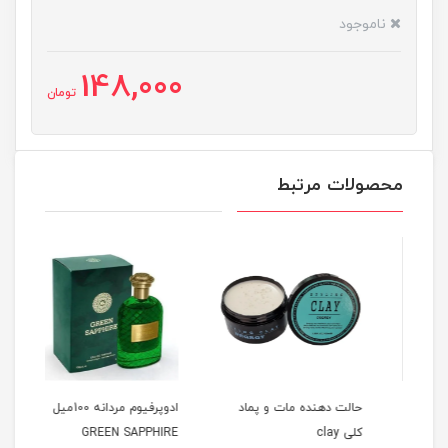
ناموجود
148,000
تومان
محصولات مرتبط
حالت دهنده مات و پماد
ادوپرفیوم مردانه 100میل
کلی clay
GREEN SAPPHIRE
میل HOMME