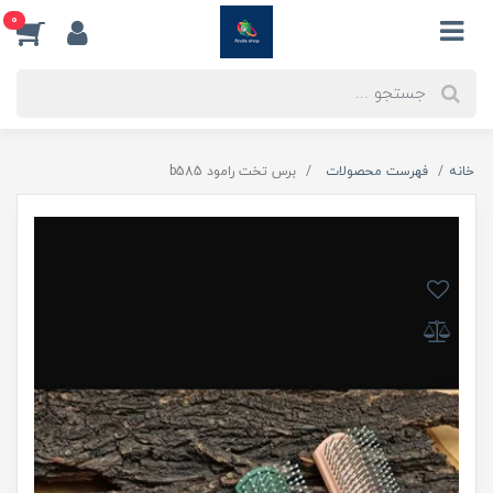
0
خانه
فهرست محصولات
برس تخت رامود b585