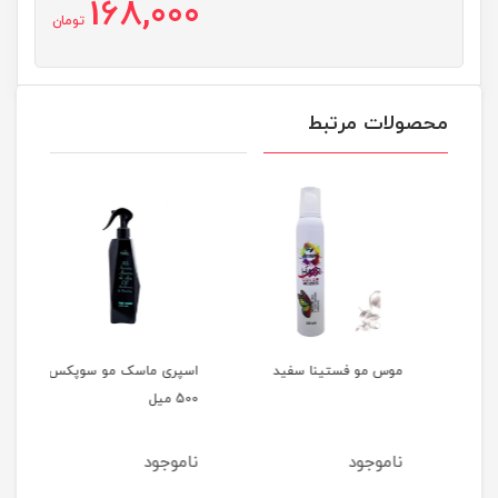
168,000
تومان
محصولات مرتبط
موس مو فستینا سفید
اسپری ماسک مو سوپکس
500 میل
میل
ناموجود
ناموجود
نام