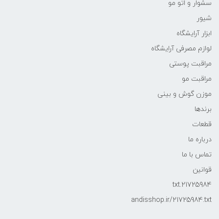
سشوار و اتو مو
شیور
ابزار آرایشگاه
لوازم مصرفی آرایشگاه
مراقبت پوستی
مراقبت مو
موزن گوش و بینی
برندها
قطعات
درباره ما
تماس با ما
قوانین
21725984.txt
andisshop.ir/21725984.txt