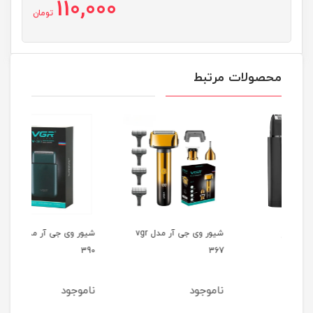
110,000
تومان
محصولات مرتبط
شیور وی جی آر مدل vgr
شیور وی جی آر مدل vgr
357
390
367
ناموجود
ناموجود
نام