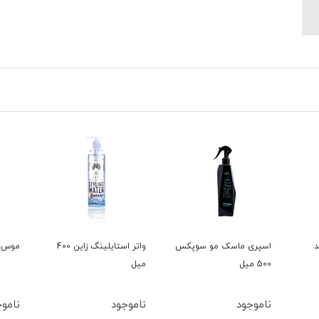
پکس
واتر استایلینگ زاین 400
موس مو تاپیک
شامپو 
میل
ناموجود
ناموجود
ناموج