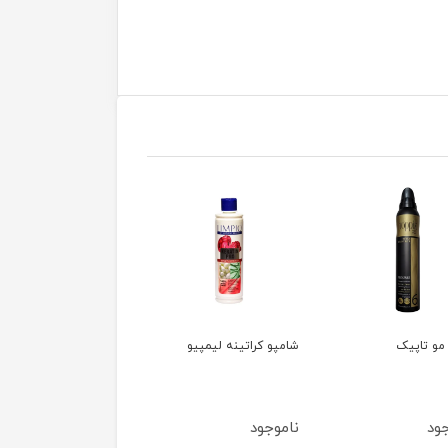
کراتینه لیمپیو
کراتین دبل چاکلت کاکائو
کراتین کادیو
برزیل
ود
ناموجود
ناموجود