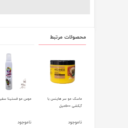
محصولات مرتبط
ک مو سر هاینس با
موس مو فستینا سفید
اسپری ماسک مو سو
 ۵۰۰میل
500 میل
وجود
ناموجود
ناموجود