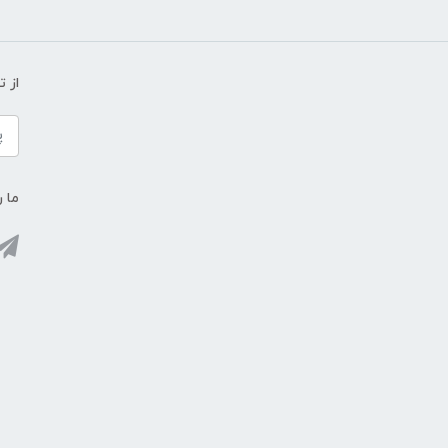
از 
ما ر