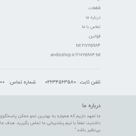
قطعات
درباره ما
تماس با ما
قوانین
21725984.txt
andisshop.ir/21725984.txt
تلفن ثابت : 02634563580
شماره تماس:
00
درباره ما
ما تعهد داریم که همواره به بهترین نحو ممکن پاسخگوی 
داشتید، لطفاً با تیم پشتیبانی ما تماس بگیرید. هدف ما ا
بی‌نظیر باشد."