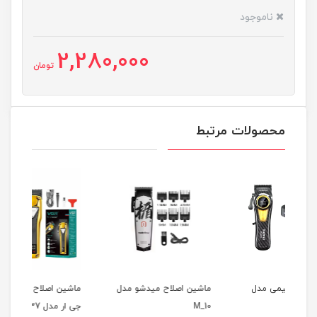
ناموجود
2,280,000
تومان
محصولات مرتبط
ل
ماشین اصلاح میدشو مدل
ماشین اصلاح موی سر وی
ماش
M_10
جی ار مدل v-137
۷۶۶