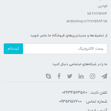
قوانین
21725984.txt
andisshop.ir/21725984.txt
از تخفیف‌ها و جدیدترین‌های فروشگاه ما باخبر شوید:
ثبت‌نام
ما را در شبکه‌های اجتماعی دنبال کنید:
تلفن ثابت : 02634563580
شماره تماس:
09352157200
آدرس ایمیل: