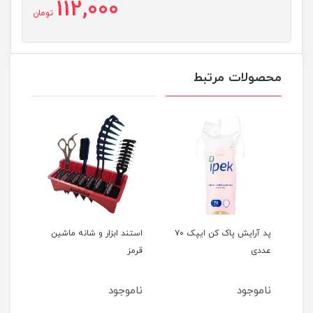
112,000
تومان
محصولات مرتبط
پد آرایش پاک کن ایپک ۷۰
استند ابزار و شانه ماشین
استن
عددی
قرمز
آبی
ناموجود
ناموجود
نام