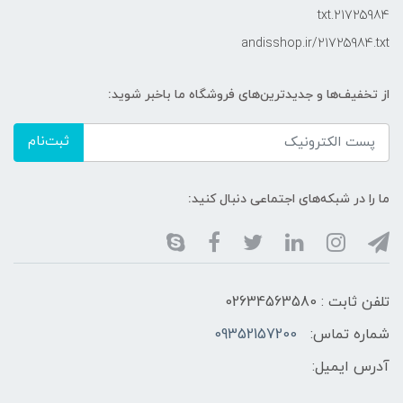
21725984.txt
andisshop.ir/21725984.txt
از تخفیف‌ها و جدیدترین‌های فروشگاه ما باخبر شوید:
ثبت‌نام
ما را در شبکه‌های اجتماعی دنبال کنید:
تلفن ثابت : 02634563580
شماره تماس:
09352157200
آدرس ایمیل: