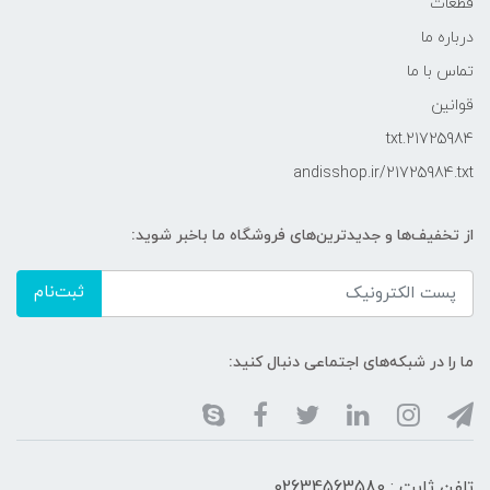
قطعات
درباره ما
تماس با ما
قوانین
21725984.txt
andisshop.ir/21725984.txt
از تخفیف‌ها و جدیدترین‌های فروشگاه ما باخبر شوید:
ثبت‌نام
ما را در شبکه‌های اجتماعی دنبال کنید:
تلفن ثابت : 02634563580