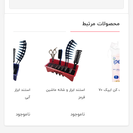
محصولات مرتبط
پد آرایش پاک کن ایپک ۷۰
استند ابزار و شانه ماشین
استند ابزار و شانه ماشین
روغن
قرمز
آبی
ناموجود
ناموجود
نام