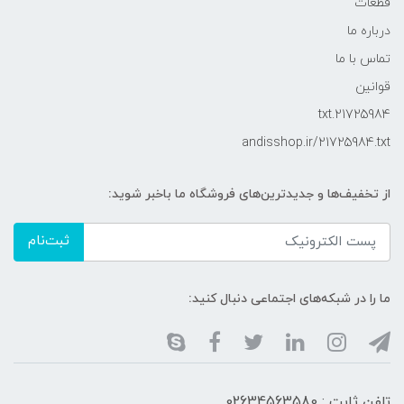
قطعات
درباره ما
تماس با ما
قوانین
21725984.txt
andisshop.ir/21725984.txt
از تخفیف‌ها و جدیدترین‌های فروشگاه ما باخبر شوید:
ثبت‌نام
ما را در شبکه‌های اجتماعی دنبال کنید:
تلفن ثابت : 02634563580