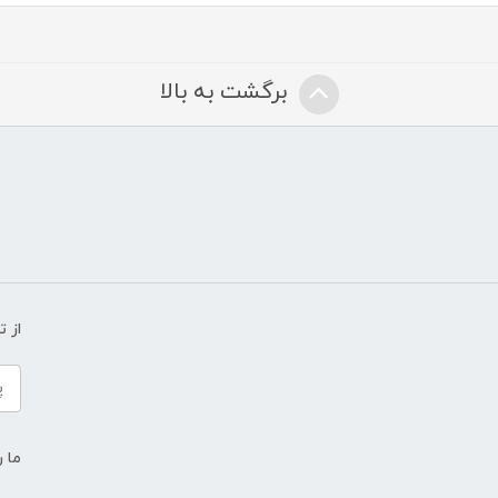
برگشت به بالا
از 
ما ر