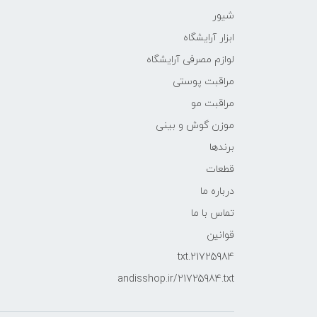
شیور
ابزار آرایشگاه
لوازم مصرفی آرایشگاه
مراقبت پوستی
مراقبت مو
موزن گوش و بینی
برندها
قطعات
درباره ما
تماس با ما
قوانین
21725984.txt
andisshop.ir/21725984.txt