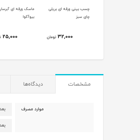
 بینی ورقه ای بریلی
ماسک ورقه ای آبرسان
فوم شستشوی صورت 
 سبز
بیوآکوا
آکنه سادور
238,000
25,000
32,000
تومان
تومان
ت
مشخصات
دیدگاه‌ها
بعد
موارد مصرف
بعد