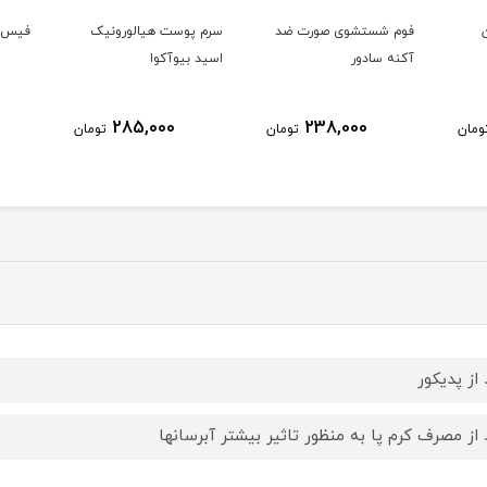
ضد
سرم پوست هیالورونیک
فیس براش پنجه گربه ای
اسید بیوآکوا
Gold
85,000
285,000
ومان
تومان
تومان
 از پدیکور
 از مصرف کرم پا به منظور تاثیر بیشتر آبرسانها