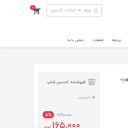
0
ورود به حساب کاربری
برندها
قطعات
تماس با ما
 رنگ بصورت
فروشنده: اندیس شاپ
ناموجود
8%
179,000
165,000
تومان